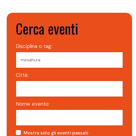
Cerca eventi
Disciplina o tag:
Città:
Nome evento:
Mostra solo gli eventi passati