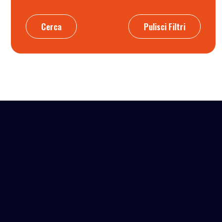
Cerca
Pulisci Filtri
Insieme facciamo
crescere lo sport: entra
nel network!