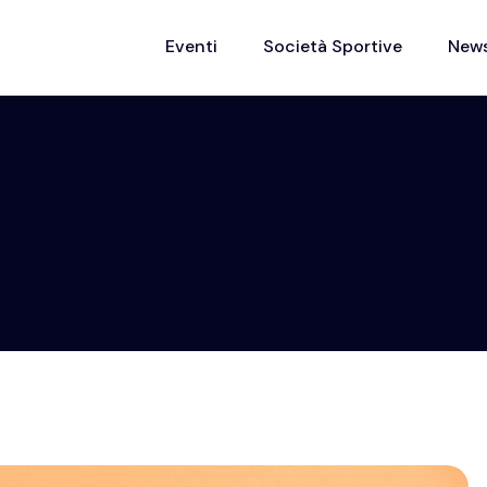
Eventi
Società Sportive
New
binomio indissolubile