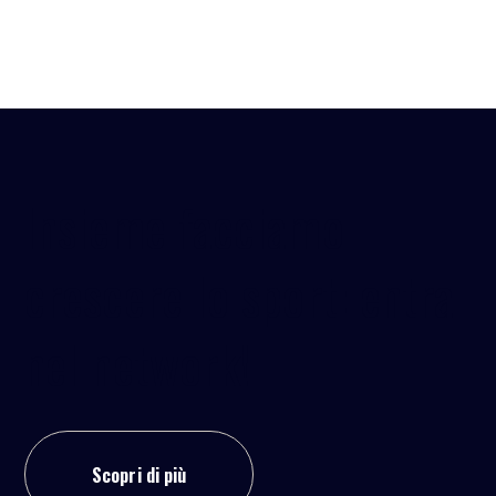
Insieme facciamo
crescere lo sport: entra
nel network!
Scopri di più