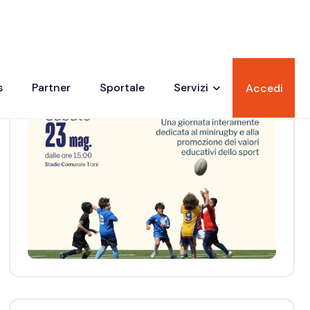
Trani accoglie la festa del Rugby
pugliese: oltre 200 giovani atleti in
campo tra sport, inclusione e valori