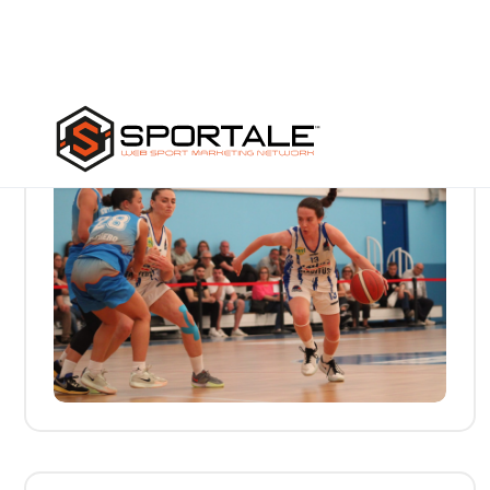
Serie B femminile – apoteosi Fasano,
Alghero demolita 85-50 nell’andata
dello spareggio per le finali